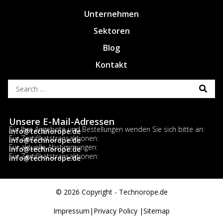
Unternehmen
Sektoren
Blog
Kontakt
Unsere E-Mail-Adressen
Für Ihre Angebote und Bestellungen wenden Sie sich bitte an:
info@technorope.de
Für Zertifikatstransaktionen:
info@technorope.de
Für aktuelle Abstimmungen:
info@technorope.de
Für Zertifikatstransaktionen:
info@technorope.de
© 2026 Copyright - Technorope.de
Impressum|
Privacy Policy |
Sitemap